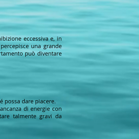
ibizione eccessiva e, in
e percepisce
una grande
ortamento può diventare
né possa dare piacere.
mancanza di energie con
ltare talmente gravi da