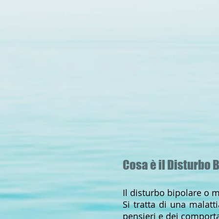
Cosa è il Disturbo 
Il disturbo bipolare o 
Si tratta di una malatt
pensieri e dei compor