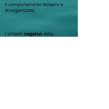
Il comportamento bizzarro e
disorganizzato.
I sintomi
negativi
della
schizofrenia invece
comprendono:
Apatia
Appiattimento affettivo
Deficit nella produttività e
fluidità dell’eloquio
Perdita d’iniziativa